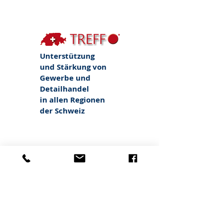
www.star-
plus.ch
Unterstützung
und Stärkung von
Gewerbe und
Detailhandel
in allen Regionen
der Schweiz
www.treffpunkt-
schweiz.com
Für Käufer und
Verkäufer ein Gewinn,
der sich lohnt.
Von der Region