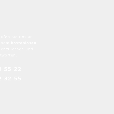
rufen Sie uns an.
einem
kostenlosen
nenzulernen und
ntworten.
9 55 22
2 32 55